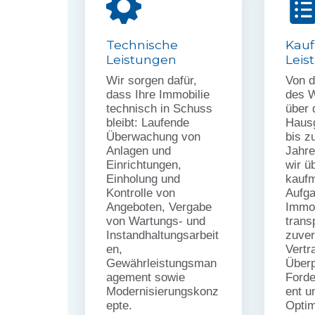
Technische
Kau
Leistungen
Leis
Wir sorgen dafür,
Von d
dass Ihre Immobilie
des W
technisch in Schuss
über 
bleibt: Laufende
Haus
Überwachung von
bis z
Anlagen und
Jahr
Einrichtungen,
wir ü
Einholung und
kauf
Kontrolle von
Aufga
Angeboten, Vergabe
Immob
von Wartungs- und
trans
Instandhaltungsarbeit
zuver
en,
Vertr
Gewährleistungsman
Überp
agement sowie
Ford
Modernisierungskonz
ent u
epte.
Optim