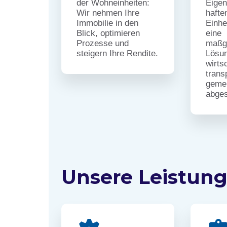
der Wohneinheiten:
Eige
Wir nehmen Ihre
hafte
Immobilie in den
Einhe
Blick, optimieren
eine
Prozesse und
maßg
steigern Ihre Rendite.
Lösung
wirts
trans
gemei
abges
Unsere Leistun