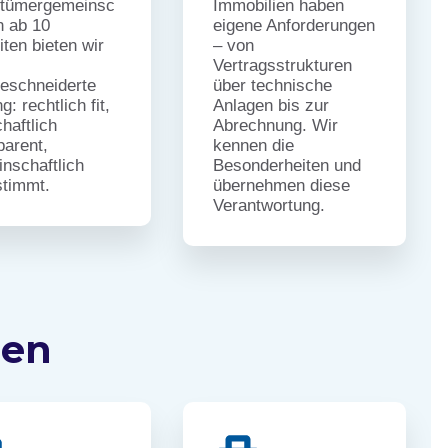
ntümergemeinsc
Immobilien haben
n ab 10
eigene Anforderungen
iten bieten wir
– von
Vertragsstrukturen
eschneiderte
über technische
: rechtlich fit,
Anlagen bis zur
chaftlich
Abrechnung. Wir
parent,
kennen die
nschaftlich
Besonderheiten und
timmt.
übernehmen diese
Verantwortung.
gen