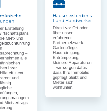
fmänische
Hausmeisterdiens
t und Handwerker
tungen
Direkt vor Ort oder
er Erstellung
über unser
irtschaftsplans
erfahrenes
die Miet- und
Partnernetzwerk:
geldbuchführung
Gartenpflege,
ur
Hausreinigung,
esabrechnung –
Entrümpelung,
bernehmen alle
kleinere Reparaturen
männischen
– wir sorgen dafür,
ben Ihrer
dass Ihre Immobilie
ilie effizient,
gepflegt bleibt und
parent und
Mieter sich
lässig.
wohlfühlen.
agliche
rüfungen,
erungsmanagem
nd Mietvertrags-
ierung